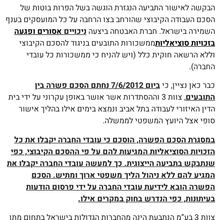
הבקשה לאישור התביעה הנגזרת הוגשה בשל הפרות בוטות של
הסכם העבודה הקיבוצי שהורחב בצו הרחבה על כל המועסקים בענף
השמירה בישראל.
חברת האבטחה ביצעה
ניכויים
אסורים ופגעה
בזכויות סוציאליות
ממשכורות התובעים בניגוד להסכם הקיבוצי
וללא הרשאה חוקית כלל (ויש להניח כי ממשכורות כל עובדי
החברה).
כבר כאן נציין, כי
ביום 7/6/2012 נחתם הסכם פשרה בין
התובעים
, צוות 3 וההסתדרות אשר אושר באופן עקרוני על ידי בית
הדין האיזורי לעבודה בתל אביב ונמצא בימים אילו בהליך אישור
סופי אצל היועץ המשפטי לממשלה.
במסגרת הסכם הפשרה, הוסכם כי עובדי החברה יקבלו את כל
הזכויות הסוציאליות המגיעות להם על פי ההסכם הקיבוצי, כפי
שנתבקש בתביעה הייצוגית. כך למעשה עובדי החברה יקבלו את
המגיע להם ללא ניהול הליך משפטי ארוך ומתיש. הסכם
הפשרה הובא לידיעת עובדי החברה על ידי פרסום הודעות
בעיתונות, כפי הנדרש בחוק במקרים אילו.
צוות 3 בע”מ הנתבעת הינה מהחברות הגדולות בישראל בתחום מתן