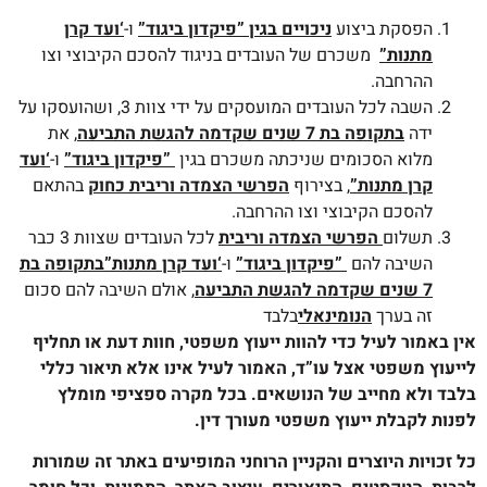
הפסקת ביצוע
ניכויים בגין ”פיקדון ביגוד”
ו-
‘ועד קרן
מתנות”
משכרם של העובדים בניגוד להסכם הקיבוצי וצו
ההרחבה.
השבה לכל העובדים המועסקים על ידי צוות 3, ושהועסקו על
ידה
בתקופה בת 7 שנים שקדמה להגשת התביעה
, את
מלוא הסכומים שניכתה משכרם בגין
”פיקדון ביגוד”
ו-
‘ועד
קרן מתנות”
, בצירוף
הפרשי הצמדה וריבית כחוק
בהתאם
להסכם הקיבוצי וצו ההרחבה.
תשלום
הפרשי הצמדה וריבית
לכל העובדים שצוות 3 כבר
השיבה להם
”פיקדון ביגוד”
ו-
‘ועד קרן מתנות”
בתקופה בת
7 שנים שקדמה להגשת התביעה
, אולם השיבה להם סכום
זה בערך
הנומינאלי
בלבד
אין
באמור לעיל כדי להוות ייעוץ משפטי, חוות דעת או תחליף
לייעוץ משפטי אצל עו”ד, האמור לעיל אינו אלא תיאור כללי
בלבד ולא מחייב של הנושאים. בכל מקרה
ספציפי מומלץ
לפנות לקבלת ייעוץ משפטי
מעורך דין.
כל זכויות היוצרים והקניין הרוחני המופיעים באתר זה שמורות