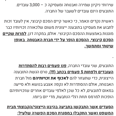
שירותי ניקיון שמירה ואבטחה ומעסיקה כ – 3,000 עובדים.
התובעים הינם עובדים לשעבר של החברה.
ראשית נקדים ונאמר, כי כאשר קיים הסכם קיבוצי, אין לעובד זכות
לתבוע את מעסיקו בתובענה ייצוגית משום שלכאורה זכויותיו כבר
מוגנות באמצעות ההסכם הקיבוצי. אולם, במקרה דנן,
למרות שקיים
הסכם קיבוצי, ההסכם
הופר על ידי חברת האבטחה באופן
שיטתי ומתמשך.
התובעים, שני עובדי החברה,
פנו פעמים רבות להסתדרות
העובדים ולפחות 5 פעמים בכתב (!!!),
טרם הגשת התובענה
הייצוגית, כדי שתעזור להם
לאכוף את זכויותיהם
מול חברת
האבטחה, אולם ההסתדרות לא נקפה אצבע בנושא ולא סייעה
במאום לתובעים, לא כל שכן לאלפי עובדים אחרים שזכויותיהם
הופכות למרמס תחת רגלי הנתבעת, מדי יום ביומו.
הסעדים אשר התבקשו בתביעה בהיבט הייצוגי/הקבוצתי מבית
המשפט ואשר התקבלו במסגרת הסכם הפשרה שלעיל: