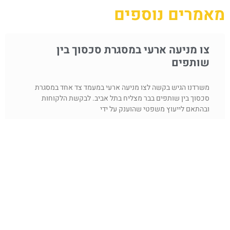
מאמרים נוספים
צו מניעה ארעי במסגרת סכסוך בין
שותפים
משרדנו הגיש בקשה לצו מניעה ארעי במעמד צד אחד במסגרת
סכסוך בין שותפים בבר מצליח בתל אביב. לבקשת הלקוחות
ובהתאם לייעוץ משפטי שהוענק על ידי
קראו עוד »
תקלה במטוס ככוח עליון, האמנם?
תקלה במטוס ככוח עליון, האמנם? זה קורה לא אחת, אנו רוכשים
כרטיס טיסה, אם באופן ישיר מחברת התעופה באמצעות אתרי