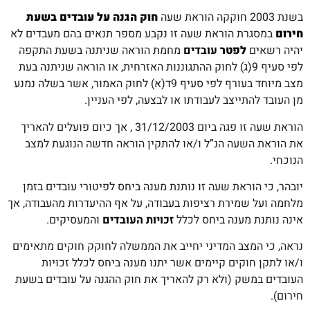
בשנת 2003 חוקקה הוראת שעה
חוק הגנה על עובדים בשעת
חירום
במסגרת הוראת שעה זו נקבע מספר תנאים בהם מעבדים לא
יהיה רשאים
לפטר
עובדים
מחמת הוראה שניתנה בשעת התקפה
לפי סעיף 9(ג) לחוק ההתגוננות האזרחית, או הוראה שניתנה בעת
מצב מיוחד בעורף לפי סעיף 9ד(א) לחוק האמור, אשר בשלה נמנע
מן העובד להתייצב לעבודתו או לבצעה, לפי העניין.
הוראת שעה זו פגה ביום 31/12/2003 , אך כיום פועלים להאריך
את הוראת השעה הנ”ל ו/או להתקין הוראה חדשה הנוגעת למצב
הנוכחי.
יובהר, כי הוראת שעה זו נותנת מענה ביחס לפיטורי עובדים בזמן
מלחמה ועל שמירת רציפות בעבודה, על אף ההיעדרות מהעבודה, אך
אינה נותנת מענה ביחס לכלל
זכויות העובדים
והמעסיקים.
נראה, כי המצב המדיני יחייב את הממשלה לחוקק חוקים מתאימים
ו/או לתקן חוקים קיימים אשר יתנו מענה ביחס לכלל זכויות
העובדים במשק (ולא רק להאריך את חוק ההגנה על עובדים בשעת
חירום).