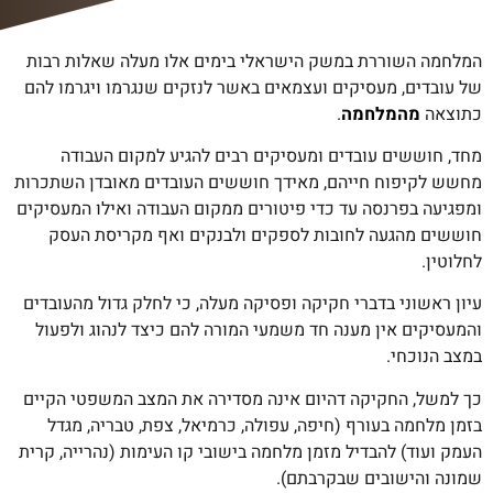
המלחמה השוררת במשק הישראלי בימים אלו מעלה שאלות רבות
של עובדים, מעסיקים ועצמאים באשר לנזקים שנגרמו ויגרמו להם
כתוצאה
מהמלחמה
.
מחד, חוששים עובדים ומעסיקים רבים להגיע למקום העבודה
מחשש לקיפוח חייהם, מאידך חוששים העובדים מאובדן השתכרות
ומפגיעה בפרנסה עד כדי פיטורים ממקום העבודה ואילו המעסיקים
חוששים מהגעה לחובות לספקים ולבנקים ואף מקריסת העסק
לחלוטין.
עיון ראשוני בדברי חקיקה ופסיקה מעלה, כי לחלק גדול מהעובדים
והמעסיקים אין מענה חד משמעי המורה להם כיצד לנהוג ולפעול
במצב הנוכחי.
כך למשל, החקיקה דהיום אינה מסדירה את המצב המשפטי הקיים
בזמן מלחמה בעורף (חיפה, עפולה, כרמיאל, צפת, טבריה, מגדל
העמק ועוד) להבדיל מזמן מלחמה בישובי קו העימות (נהרייה, קרית
שמונה והישובים שבקרבתם).