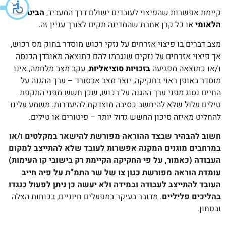
קיימת אפשרות שהפיצוי לעובדים ישולם דרך המעביד,
הביטוח
הלאומי
או כל קרן אחרת שהמדינה תקים לצורך עניין זה.
מצב דברים בו פיצוי אזרחים על נזקי רכוש מוסדר בחוק מס רכוש,
אך פיצוי אזרחים על נזקים שנגרמו להם כתוצאה מאובדן הכנסה
ו/או כתוצאה מפגיעה
בזכויות סוציאליות
, עקב מצב מלחמה, אינו
מוסדר באופן ראוי בחקיקה, יוצר מצב אבסורד – ערך ההגנה על
החיים נסוג מפני ערך ההגנה על רכוש, שכן חשש מפני התקפת
טילים עלול שלא להיחשב כסיבה מוצדקת להיעדרות. משמע עלינו
להחליט מאיזה סיכון החשש גדול יותר – פיטורים או טילים.
חשוב להבהיר שבצד ההוראה מפורשת להישאר במקלטים ו/או
במרחבים מוגנים המקנה אפשרות לעובד שלא להתייצב למקום
העבודה (כאמור, על פי החקיקה הקיימת רק בישובי קו העימות)
עומדת הוראה מפורשת כגון צו של שר התמ”ת על פיה חייב
העובד להתייצב לעבודה ובמידה ולא יעשה כן ניתן לפעול כנגדו
בהליכים פליליים
. מדובר בעיקר במפעלים חיוניים, בכוחות הצלה
ובטחון.