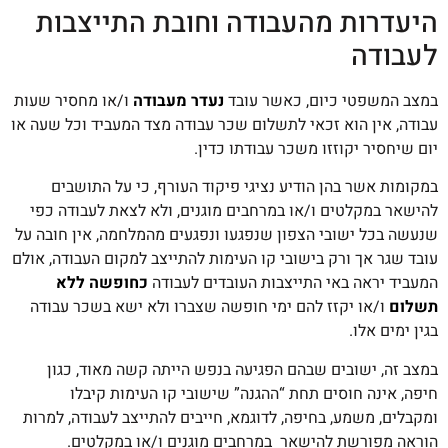
היעדרות מהעבודה וחובת התייצבות
לעבודה
במצב המשפטי כיום, כאשר עובד
נעדר מעבודה
ו/או מחסיר שעות
עבודה, אין הוא זכאי לתשלום שכר עבודה מצד המעביד וכל שעה או
יום שיחסיר יקוזזו משכר עבודתו כדין.
במקומות אשר בהן הודיע נציגי פיקוד העורף, כי על התושבים
להישאר במקלטים ו/או במרחבים מוגנים, ולא לצאת לעבודה כפי
שנעשה בכל ישובי הצפון שנפגעו ונפגעים מהמלחמה, אין חובה על
עובד שגר אך ורק בישובי קו העימות להתייצב למקום העבודה, אולם
המעביד יראה באי התייצבות העובדים לעבודה
כחופשה ללא
תשלום
ו/או יקזז להם ימי חופשה שצברו ולא ישא בשכר עבודה
בגין ימים אלו.
במצב זה, ישובים שבהם הפגיעה בנפש הייתה קשה מאוד, כגון
חיפה, אינה חוסים תחת “ההגנה” שישובי קו העימות קיבלו
ומקבלים, משמע, בחיפה, לדוגמא, חייבים להתייצב לעבודה, למרות
הוראה מפורשת להישאר במרחבים מוגנים ו/או במקלטים.