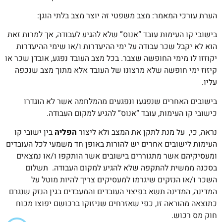
הערת עורכי המאמר: מצב משפטי זה יוצר מצב בלתי הוגן:
בישובי קו העימות עובד “אנוס” שלא להגיע לעבודה, אך למרות זאת
הוא לא יקבל שכר עבודה על ימי ההיעדרות ו/או שימי ההיעדרות
יקוזזו לו מימי החופשה שצבר. בכל מצב העובד נפגע, אובדן שכר או
קיזוז ימי חופשה שלא מרצונו של העובד אלא מתוך מצב שנכפה
עליו.
בישובים האחרים שנפגעו ונפגעים מהמלחמה אשר לא הוגדרו
כישובי קו העימות, עובד “אנוס” להגיע למקום העבודה.
נראה, כי, על מנת לתקן את המצב ולא ליצור
הפליה
בין ישובי קו
העימות לישובים אחרים יש להורות באופן חד משמעי לכל העובדים
ומעסיקיהם אשר מתגוררים בישובים אשר הותקפו ו/או נמצאים
בסכנה ממשית להתקפה שלא להגיע למקום העבודה. תשלום
השכר ו/או הנזקים שיגרמו למעסיקים צריך להיות מוטל על
המדינה, המדינה תשא בפיצוי העובדים והמעבדים בגין הנזק שנגרם
כתוצאה מהוראה זו, כפי שאזרחים שניזוקו ברכושם יפוצו מכוח
חוק מס רכוש.