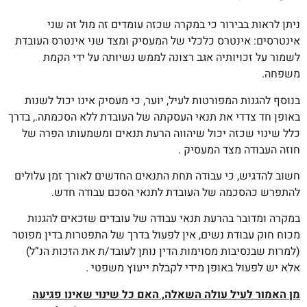
ניתן לראות בבירור כי במקרה שכזה עומדים זה מול זה שני
אינטרסים: אינטרס כלכלי של המעסיק ומצד שני אינטרס העובדת
לשמור על זכויותיה אגב רצונה לממש נשיותה על ידי הקמת
משפחה.
בנוסף להגנות המפורטות לעיל, יוער, כי מעסיק אינו יכול לשנות
באופן חד צדדי את תנאי העסקתה של העובדת ללא הסכמתה., בדרך
כלל שינוי שכזה יכול שיהווה הרעת תנאים ומשמעותו הפרה של
חוזה העבודה מצד המעסיק .
חשוב להדגיש, כי עבודה תחת התנאים החדשים לאורך זמן עלולים
להתפרש כהסכמה של העובדת לתנאי הסכם עבודה חדש.
במקרה ומדובר בהרעת תנאי עבודה של עובדים שזכאים להגנות
מכוח חוק עבודת נשים, אין לפעול בדרך של התפטרות בדין מפוטר
(למרות שבנסיבות מסוימות הדין נותן לעובד/ת את הזכות הנ”ל)
אלא יש לפעול באופן מידי לקבלת ייעוץ משפטי .
מן האמור לעיל עולה השאלה, האם כל שינוי שאינו פגיעה