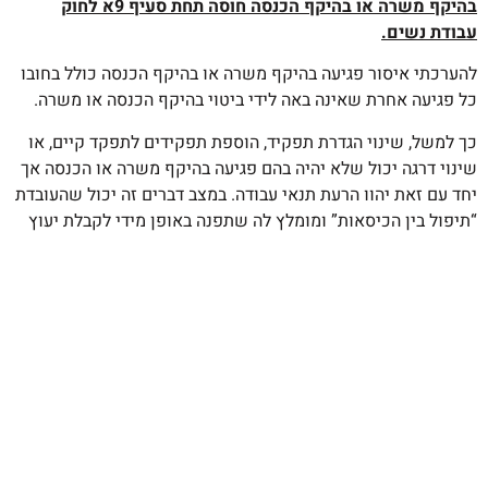
בהיקף משרה או בהיקף הכנסה חוסה תחת סעיף 9א לחוק
עבודת נשים.
להערכתי איסור פגיעה בהיקף משרה או בהיקף הכנסה כולל בחובו
כל פגיעה אחרת שאינה באה לידי ביטוי בהיקף הכנסה או משרה.
כך למשל, שינוי הגדרת תפקיד, הוספת תפקידים לתפקד קיים, או
שינוי דרגה יכול שלא יהיה בהם פגיעה בהיקף משרה או הכנסה אך
יחד עם זאת יהוו הרעת תנאי עבודה. במצב דברים זה יכול שהעובדת
“תיפול בין הכיסאות” ומומלץ לה שתפנה באופן מידי לקבלת יעוץ
משפטי לפני שתעשה צעד כזה או אחר שעלול לגרום לה לעוגמת
נפש ולנזק כספי.
מאמרים נוספים
צו מניעה ארעי במסגרת סכסוך בין
שותפים