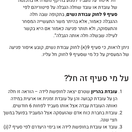
“חל איסור על מעביד לפגוע בהיקף משרה או בהכנסה
של עובדת או עובד שחלה הגבלה על פיטוריהם לפי
סעיף 9 לחוק עבודת נשים
, בתקופה שבה חלה
ההגבלה כאמור, אלא בהיתר משר התעשייה המסחר
והתעסוקה, ולא תותר פגיעה כאמור אם היא בקשר
לעילה שבשלה חלה אותה הגבלה”.
ניתן לראות, כי סעיף 9(א) לחוק עבודת נשים, קובע איסור פגיעה
של המעסיק על כל מי שסעיף 9 לחוק חל עליו.
על מי סעיף זה חל?
עובדת בהריון
שטרם יצאה לחופשת לידה – הוראה זו חלה
הן על עובדת קבועה והן על עובדת זמנית או ארעית במידה
ואותה העובדת עבדה אצל אותו מעביד לפחות 6 חודשים.
עובדת בחברת כוח אדם שהועסקה אצל המעביד בפועל במשך
חצי שנה.
עובד או עובדת בחופשת לידה או בימי היעדרם לפי סעיף 7(ג)