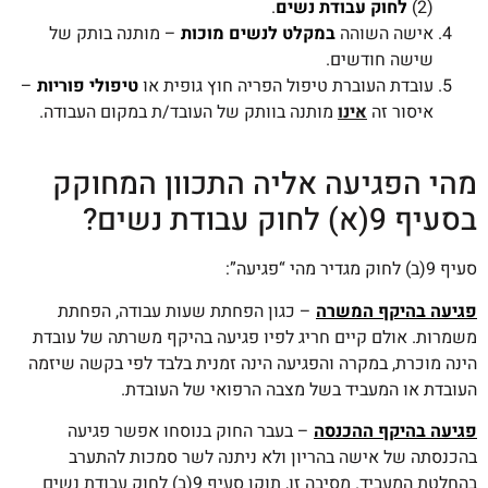
(2)
לחוק עבודת נשים
.
אישה השוהה
במקלט לנשים מוכות
– מותנה בותק של
שישה חודשים.
עובדת העוברת טיפול הפריה חוץ גופית או
טיפולי פוריות
–
איסור זה
אינו
מותנה בוותק של העובד/ת במקום העבודה.
מהי הפגיעה אליה התכוון המחוקק
בסעיף 9(א) לחוק עבודת נשים?
סעיף 9(ב) לחוק מגדיר מהי “פגיעה”:
פגיעה בהיקף המשרה
– כגון הפחתת שעות עבודה, הפחתת
משמרות. אולם קיים חריג לפיו פגיעה בהיקף משרתה של עובדת
הינה מוכרת, במקרה והפגיעה הינה זמנית בלבד לפי בקשה שיזמה
העובדת או המעביד בשל מצבה הרפואי של העובדת.
פגיעה בהיקף ההכנסה
– בעבר החוק בנוסחו אפשר פגיעה
בהכנסתה של אישה בהריון ולא ניתנה לשר סמכות להתערב
בהחלטת המעביד. מסיבה זו, תוקן סעיף 9(ב) לחוק עבודת נשים